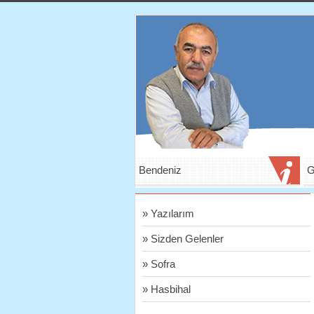
Bendeniz
G
» Yazılarım
» Sizden Gelenler
» Sofra
» Hasbihal