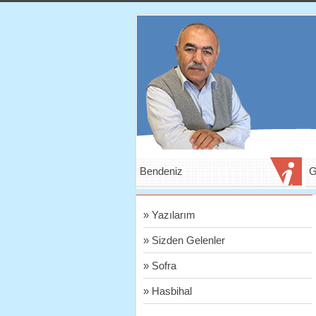
Bendeniz
G
» Yazılarım
» Sizden Gelenler
» Sofra
» Hasbihal