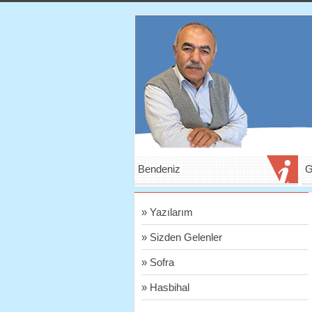
Bendeniz
G
» Yazılarım
» Sizden Gelenler
» Sofra
» Hasbihal